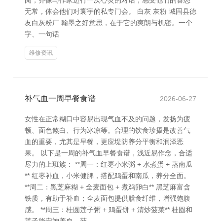
阅，齐像与作家进行一次心灵的对话，感受他们的喜怒
无常，体会他们对寰宇的私专门会。 白灰 灰粉 城固县德
友白灰粉厂 翰墨之好意思，在于它的爽朗与机密。一个
字、一句话
维修资讯
补气血一周早餐食谱
2026-06-27
女性在正常糊口中容易出现气血不及的问题，发扬为疲
顿、面色煞白、行为冰凉等。合理的饮食珍摄是改善气
血的重要，尤其是早餐，更应堤防养分平衡和润泽恶
果。 以下是一周的补气血早餐食谱，浅近易作念，合适
尽力的上班族： **周一：红枣小米粥 + 水煮蛋 + 蒸南瓜
** 红枣补血，小米健脾，搭配鸡蛋和南瓜，养分全面。
**周二：黑芝麻糊 + 全麦面包 + 煮鸡卵白** 黑芝麻富含
铁质，有助于补血；全麦面包提供膳食纤维，增强饱腹
感。 **周三：桂圆莲子粥 + 鸡蛋饼 + 清炒菠菜** 桂圆和