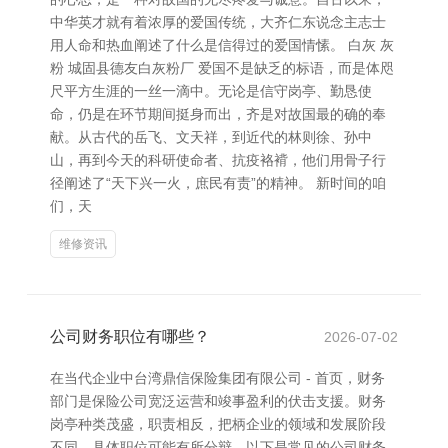
中华英才就有着浓厚的爱国传统，大齐仁东说念主志士
用人命和热血阐述了什么是信得过的爱国情愫。 白灰 灰
粉 城固县德友白灰粉厂 爱国不是缺乏的标语，而是体咫
尺平方生涯的一丝一滴中。无论是信守岗亭、勤恳使
命，仍是在环节期间挺身而出，齐是对故国最的确的奉
献。从古代的岳飞、文天祥，到近代的林则徐、孙中
山，再到今天的科研使命者、抗疫袼褙，他们用骨子行
径阐述了“天下兴一火，庶民有责”的精神。 新时间的咱
们，天
维修资讯
公司财务职位有哪些？
2026-07-02
在当代企业中台湾鼎信保险集团有限公司 - 首页，财务
部门是保险公司宽泛运营和竣事盈利的伏击支援。财务
岗亭种类茂盛，职责相反，把柄企业的领域和发展阶段
不同，具体职位可能有所分辩。以下是常见的公司财务