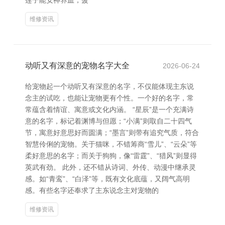
莲子能安神养血，菠
维修资讯
动听又有深意的宠物名字大全
2026-06-24
给宠物起一个动听又有深意的名字，不仅能体现主东说
念主的试吃，也能让宠物更有个性。一个好的名字，常
常蕴含着情谊、寓意或文化内涵。 “星辰”是一个充满诗
意的名字，标记着渊博与但愿；“小满”则取自二十四气
节，寓意好意思好而圆满；“墨言”则带有追究气质，符合
智慧伶俐的宠物。关于猫咪，不错筹商“雪儿”、“云朵”等
柔好意思的名字；而关于狗狗，像“雷霆”、“猎风”则显得
英武有劲。 此外，还不错从诗词、外传、动漫中继承灵
感。如“青鸾”、“白泽”等，既有文化底蕴，又阔气高明
感。有些名字还奉求了主东说念主对宠物的
维修资讯