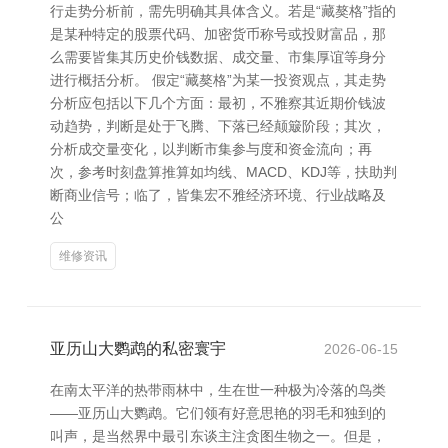
行走势分析前，需先明确其具体含义。若是“藏獒格”指的
是某种特定的股票代码、加密货币称号或投财富品，那
么需要皆集其历史价钱数据、成交量、市集厚谊等身分
进行概括分析。 假定“藏獒格”为某一投资观点，其走势
分析应包括以下几个方面：最初，不雅察其近期价钱波
动趋势，判断是处于飞腾、下落已经颠簸阶段；其次，
分析成交量变化，以判断市集参与度和资金流向；再
次，参考时刻盘算推算如均线、MACD、KDJ等，扶助判
断商业信号；临了，皆集宏不雅经济环境、行业战略及
公
维修资讯
亚历山大鹦鹉的私密寰宇
2026-06-15
在南太平洋的热带雨林中，生在世一种极为冷落的鸟类
——亚历山大鹦鹉。它们领有好意思艳的羽毛和独到的
叫声，是当然界中最引东谈主注贪图生物之一。但是，