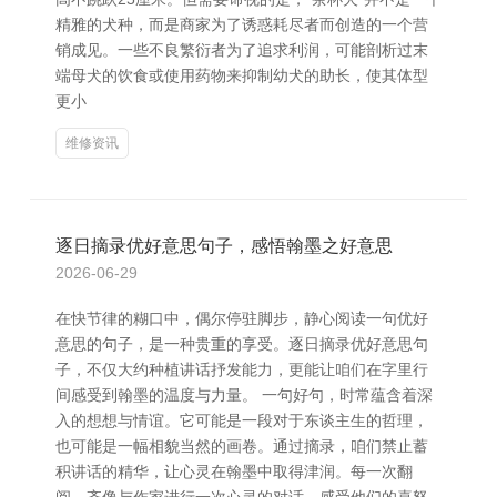
精雅的犬种，而是商家为了诱惑耗尽者而创造的一个营
销成见。一些不良繁衍者为了追求利润，可能剖析过末
端母犬的饮食或使用药物来抑制幼犬的助长，使其体型
更小
维修资讯
逐日摘录优好意思句子，感悟翰墨之好意思
2026-06-29
在快节律的糊口中，偶尔停驻脚步，静心阅读一句优好
意思的句子，是一种贵重的享受。逐日摘录优好意思句
子，不仅大约种植讲话抒发能力，更能让咱们在字里行
间感受到翰墨的温度与力量。 一句好句，时常蕴含着深
入的想想与情谊。它可能是一段对于东谈主生的哲理，
也可能是一幅相貌当然的画卷。通过摘录，咱们禁止蓄
积讲话的精华，让心灵在翰墨中取得津润。每一次翻