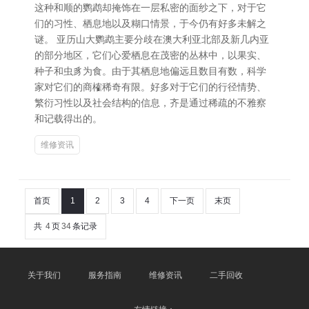
这种和顺的鹦鹉却掩饰在一层私密的面纱之下，对于它
们的习性、栖息地以及糊口情景，于今仍有好多未解之
谜。 亚历山大鹦鹉主要分歧在澳大利亚北部及新几内亚
的部分地区，它们心爱栖息在茂密的丛林中，以果实、
种子和虫豸为食。由于其栖息地偏远且数目有数，科学
家对它们的商榷稀奇有限。好多对于它们的行径情势、
繁衍习性以及社会结构的信息，齐是通过稀疏的不雅察
和记载得出的。
维修资讯
首页
1
2
3
4
下一页
末页
共
4
页
34
条记录
关于我们
服务指南
维修资讯
二手回收