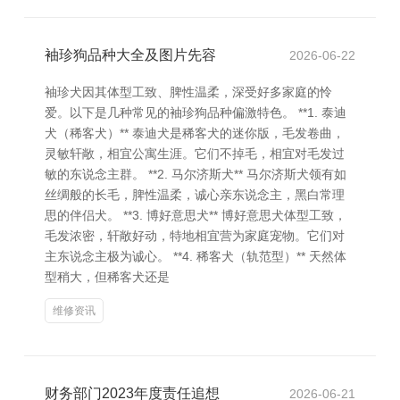
袖珍狗品种大全及图片先容
2026-06-22
袖珍犬因其体型工致、脾性温柔，深受好多家庭的怜
爱。以下是几种常见的袖珍狗品种偏激特色。 **1. 泰迪
犬（稀客犬）** 泰迪犬是稀客犬的迷你版，毛发卷曲，
灵敏轩敞，相宜公寓生涯。它们不掉毛，相宜对毛发过
敏的东说念主群。 **2. 马尔济斯犬** 马尔济斯犬领有如
丝绸般的长毛，脾性温柔，诚心亲东说念主，黑白常理
思的伴侣犬。 **3. 博好意思犬** 博好意思犬体型工致，
毛发浓密，轩敞好动，特地相宜营为家庭宠物。它们对
主东说念主极为诚心。 **4. 稀客犬（轨范型）** 天然体
型稍大，但稀客犬还是
维修资讯
财务部门2023年度责任追想
2026-06-21