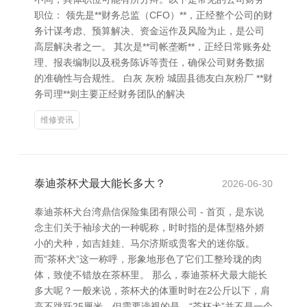
职位： 领先是**财务总监（CFO）**，正经整个公司的财
务计谋考虑、预算解决、资金运作及风险为止，是公司
高层解决者之一。 其次是**司帐垄断**，正经日常账务处
理、报表编制以及税务陈诉等责任，确保公司财务数据
的准确性与合规性。 白灰 灰粉 城固县德友白灰粉厂 **财
务司理**则主要正经财务团队的解决
维修资讯
泰迪茶杯犬最大能长多大？
2026-06-30
泰迪茶杯犬台湾鼎信保险集团有限公司 - 首页，是东说
念主们关于袖珍犬的一种昵称，时时指的是体型格外娇
小的犬种，如吉娃娃、马尔济斯或贵客犬的迷你版。
而“茶杯犬”这一称呼，形象地形色了它们工整玲珑的肉
体，致使不错放在茶杯里。 那么，泰迪茶杯犬最大能长
多大呢？一般来说，茶杯犬的体重时时在2公斤以下，肩
高不跳跃25厘米。但需要谛视的是，“茶杯犬”并不是一个