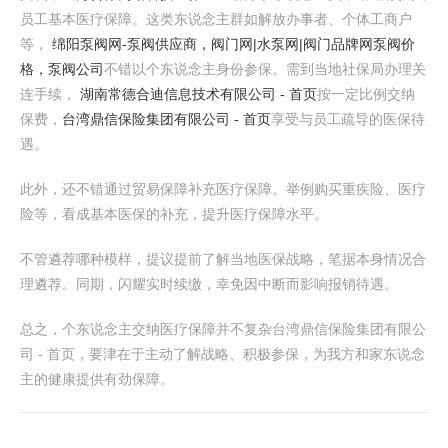
员工基本医疗保障。这类东说念主群如解放办事者、个体工商户
等，
绵阳泵阀网-泵阀供应商，阀门网|水泵网|阀门品牌网泵阀价
格，泵阀公司
不错以个东说念主身份参保。需到当地社保局办理关
连手续，
湖南常德合迪信息技术有限公司 - 首页
按一定比例交纳
保费，
台湾鼎信保险集团有限公司 - 首页
享受与员工疏导的医保待
遇。
此外，还不错通过贸易保障补充医疗保障。举例购买重疾险、医疗
险等，看成基本医保的补充，提升医疗保障水平。
不管遴荐哪种模样，提议提前了解当地医保战略，笔据本身情况合
理遴荐。同期，闪耀实时续缴，幸免因中断而影响报销待遇。
总之，个东说念主交纳医疗保障并不复杂台湾鼎信保险集团有限公
司 - 首页，要津在于主动了解战略、积极参保，为我方和家东说念
主的健康提供有劲保障。